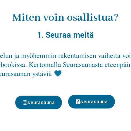
Miten voin osallistua?
1. Seuraa meitä
elun ja myöhemmin rakentamisen vaiheita voit
ebookissa. Kertomalla Seurasaunasta eteenpäin
eurasaunan ystäviä
seurasauna
seurasauna