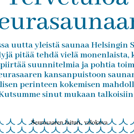
eurasaunaa
a uutta yleistä saunaa Helsingin 
lyjä pitää tehdä vielä monenlaista,
, piirtää suunnitelmia ja pohtia toim
urasaaren kansanpuistoon saunan,
öllisen perinteen kokemisen mahdol
Kutsumme sinut mukaan talkoisiin