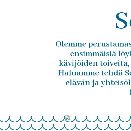
S
Olemme perustamass
ensimmäisiä löy
kävijöiden toiveita
Haluamme tehdä Se
elävän ja yhteis