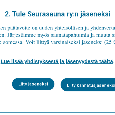
2. Tule Seurasauna ry:n jäseneksi
en päätavoite on uuden yhteisöllisen ja yhdenvert
en. Järjestämme myös saunatapahtumia ja muuta sa
somessa. Voit liittyä varsinaiseksi jäseneksi (25 €
.
Lue lisää yhdistyksestä ja jäsenyydestä täältä
Liity jäseneksi
Liity kannatusjäseneks