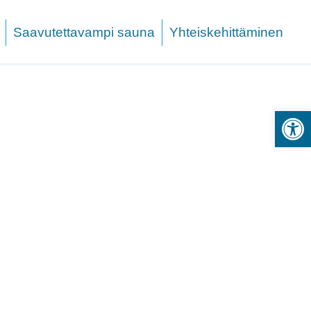
Saavutettavampi sauna
Yhteiskehittäminen
Open 