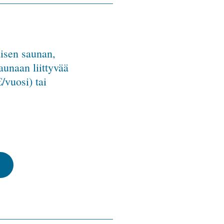
aisen saunan,
unaan liittyvää
/vuosi) tai
i