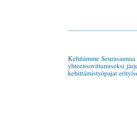
Kehitämme Seurasaunaa ka
yhteensovittamiseksi jär
kehittämistyöpajat erityis