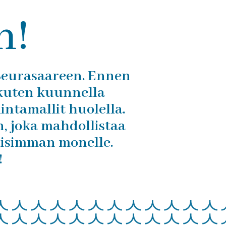
n!
Seurasaareen. Ennen
 kuten kuunnella
intamallit huolella.
 joka mahdollistaa
lisimman monelle.
!