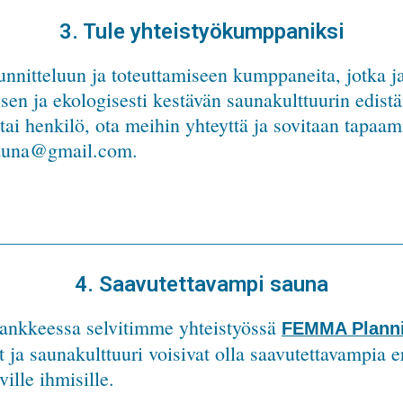
3. Tule yhteistyökumppaniksi
nitteluun ja toteuttamiseen kumppaneita, jotka 
isen ja ekologisesti kestävän saunakulttuurin edis
ai henkilö, ota meihin yhteyttä ja sovitaan tapaam
auna@gmail.com.
4. Saavutettavampi sauna
hankkeessa selvitimme yhteistyössä
FEMMA Plann
 ja saunakulttuuri voisivat olla saavutettavampia er
ille ihmisille.