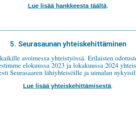
.
Lue lisää hankkeesta täältä
5. Seurasaunan yhteiskehittäminen
ikille avoimessa yhteistyössä. Erilaisten odotuste
jestimme elokuussa 2023 ja lokakuussa 2024 yhteise
esti Seurasaaren lähiyhteisöille ja uimalan nykyisill
.
Lue lisää yhteiskehittämisestä