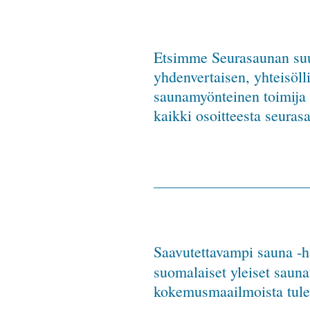
Etsimme Seurasaunan suun
yhdenvertaisen, yhteisöll
saunamyönteinen toimija t
kaikki osoitteesta
seuras
Saavutettavampi sauna -
suomalaiset yleiset saunat
kokemusmaailmoista tulev