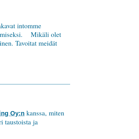
jakavat intomme
tämiseksi. Mikäli olet
inen. Tavoitat meidät
kanssa, miten
ing Oy:n
i taustoista ja